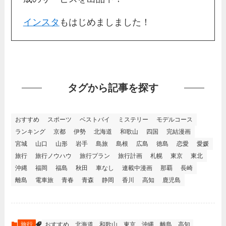
インスタ
もはじめましました！
タグから記事を探す
おすすめ
スポーツ
ベストバイ
ミステリー
モデルコース
ランキング
京都
伊勢
北海道
和歌山
四国
完結漫画
宮城
山口
山形
岩手
島旅
島根
広島
徳島
恋愛
愛媛
旅行
旅行ノウハウ
旅行プラン
旅行計画
札幌
東京
東北
沖縄
福岡
福島
秋田
車なし
連載中漫画
那覇
長崎
離島
電車旅
青春
青森
静岡
香川
高知
鹿児島
旅行
おすすめ
北海道
和歌山
東京
沖縄
離島
高知