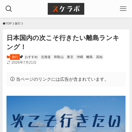
TOP
旅行
日本国内の次こそ行きたい離島ランキ
ング！
旅行
おすすめ
北海道
和歌山
東京
沖縄
離島
高知
2026年7月21日
当ページのリンクには広告が含まれています。