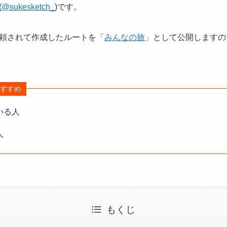
(
@sukesketch_
)です。
頼されて作成したルートを「
みんなの旅
」として公開しますの
すすめ
いる人
人
もくじ