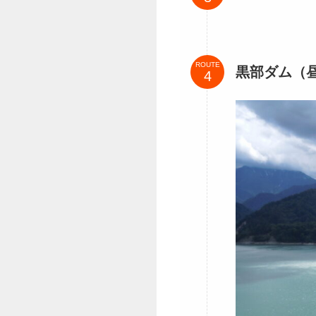
ROUTE
黒部ダム（