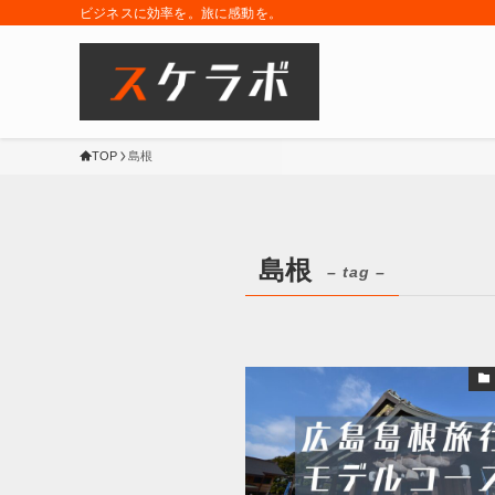
ビジネスに効率を。旅に感動を。
TOP
島根
島根
– tag –